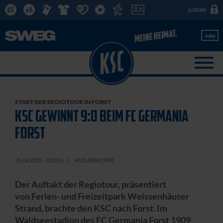
LOGIN
Jobs
START DER REGIOTOUR IN FORST
KSC GEWINNT 9:0 BEIM FC GERMANIA
FORST
25.06.2025 - 20:20 h
SPIELBERICHTE
Der Auftakt der Regiotour, präsentiert
von Ferien- und Freizeitpark Weissenhäuser
Strand, brachte den KSC nach Forst. Im
Waldseestadion des FC Germania Forst 1909