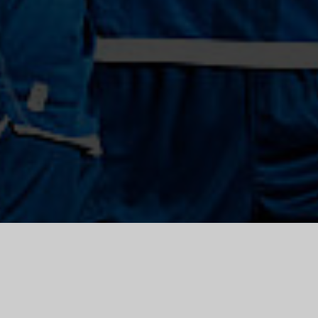
MATCH
FANSHOP
TICKETS
CENTER