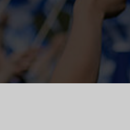
MATCH
FANSHOP
TICKETS
CENTER