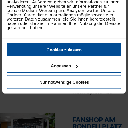
analysieren. Außerdem geben wir Informationen zu Ihrer
Samstag: 11:00 –
Verwendung unserer Website an unsere Partner für
soziale Medien, Werbung und Analysen weiter. Unsere
15:00 Uhr
Partner führen diese Informationen möglicherweise mit
weiteren Daten zusammen, die Sie ihnen bereitgestellt
haben oder die sie im Rahmen Ihrer Nutzung der Dienste
gesammelt haben.
An Heimspieltagen
unter der Woche
Cookies zulassen
öffnet die FanWelt 2
Stunden vor
Anpassen
Spielbeginn und
schließt 90 Minuten
Nur notwendige Cookies
nach Spielende.
FANSHOP AM
RONDELLPLATZ