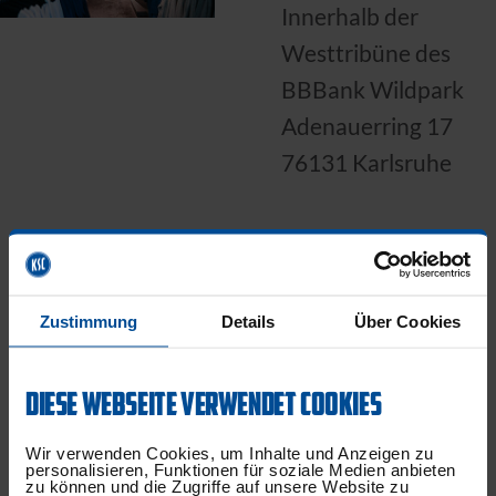
Innerhalb der
Westtribüne des
BBBank Wildpark
Adenauerring 17
76131 Karlsruhe
Öffnungszeiten:
Zustimmung
Details
Über Cookies
Montag bis
Donnerstag: 12:00 –
DIESE WEBSEITE VERWENDET COOKIES
18:00 Uhr
Freitag: 12:00 –
Wir verwenden Cookies, um Inhalte und Anzeigen zu
personalisieren, Funktionen für soziale Medien anbieten
19:00 Uhr
zu können und die Zugriffe auf unsere Website zu