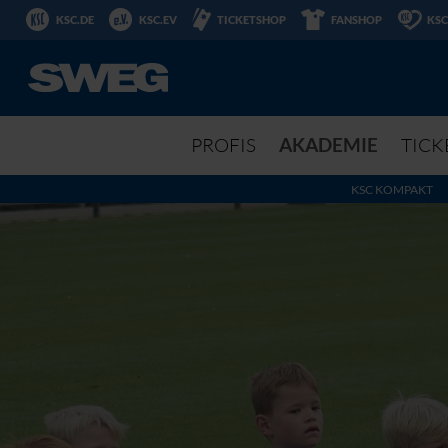
KSC.DE
KSC.EV
TICKETSHOP
FANSHOP
KSC
PROFIS
AKADEMIE
TICK
KSC KOMPAKT