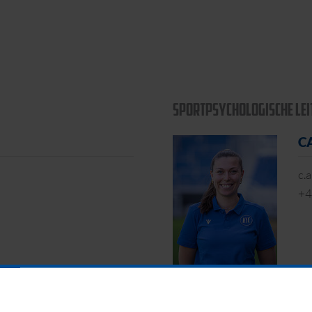
SPORTPSYCHOLOGISCHE LEI
C
c.
+4