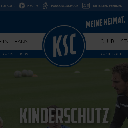
 TUT GUT.
KSC TV
FUSSBALLSCHULE
MITGLIED WERDEN
CLUB
ST
ETS
FANS
KSC TV
KIDS
KSC TUT GUT.
KINDERSCHUTZ