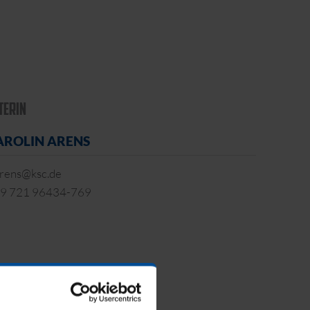
TERIN
AROLIN ARENS
arens@ksc.de
9 721 96434-769