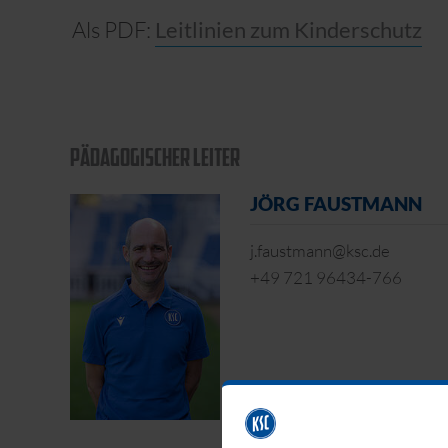
Als PDF:
Leitlinien zum Kinderschutz
PÄDAGOGISCHER LEITER
JÖRG FAUSTMANN
j.faustmann@ksc.de
+49 721 96434-766