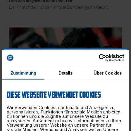
Drei von möglichen neun Punkten
Der Matchday 10 der Virtual Bundesliga im Recap
Zustimmung
Details
Über Cookies
DIESE WEBSEITE VERWENDET COOKIES
Wir verwenden Cookies, um Inhalte und Anzeigen zu
25.01.2024 - 12:36 h
ESPORTS
personalisieren, Funktionen für soziale Medien anbieten
zu können und die Zugriffe auf unsere Website zu
4 von möglichen 9 Punkten
analysieren. Außerdem geben wir Informationen zu Ihrer
Ein Unentschieden, eine Niederlage und ein Sieg am
Verwendung unserer Website an unsere Partner für
soziale Medien, Werbung und Analysen weiter. Unsere
dreier Spieltag