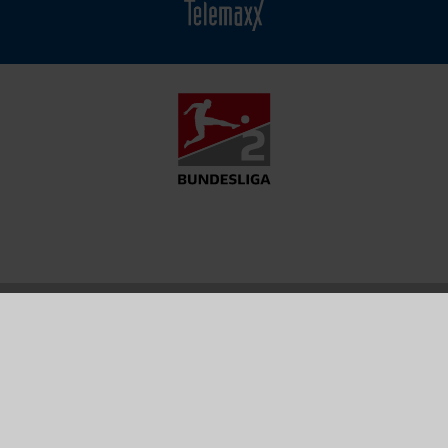
MATCH
FANSHOP
TICKETS
CENTER