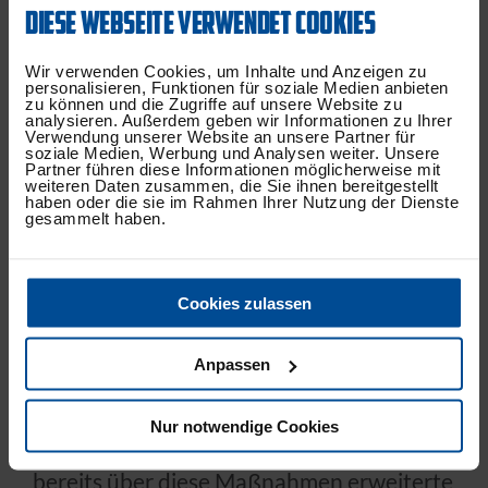
DIESE WEBSEITE VERWENDET COOKIES
Wir verwenden Cookies, um Inhalte und Anzeigen zu
personalisieren, Funktionen für soziale Medien anbieten
zu können und die Zugriffe auf unsere Website zu
analysieren. Außerdem geben wir Informationen zu Ihrer
Verwendung unserer Website an unsere Partner für
soziale Medien, Werbung und Analysen weiter. Unsere
Partner führen diese Informationen möglicherweise mit
weiteren Daten zusammen, die Sie ihnen bereitgestellt
ZUM BAUBLOG
haben oder die sie im Rahmen Ihrer Nutzung der Dienste
gesammelt haben.
Cookies zulassen
Im Rahmen des Stadionneubaus sind
Anpassen
bereits ein neuer Kunstrasenplatz und das
Arthur Beier-Stadion für den
Nur notwendige Cookies
Nachwuchsbereich entstanden. Das
bereits über diese Maßnahmen erweiterte