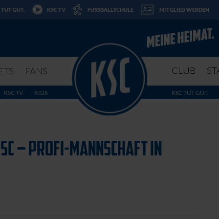
 TUT GUT.
KSC TV
FUSSBALLSCHULE
MITGLIED WERDEN
CLUB
ST
ETS
FANS
KSC TV
KIDS
KSC TUT GUT.
SC – PROFI-MANNSCHAFT IN