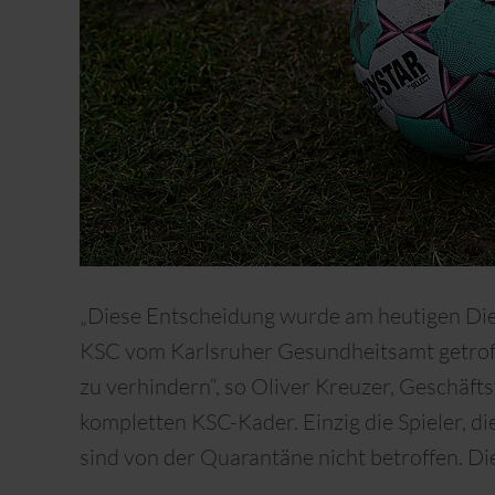
„Diese Entscheidung wurde am heutigen Di
KSC vom Karlsruher Gesundheitsamt getroffe
zu verhindern“, so Oliver Kreuzer, Geschäfts
kompletten KSC-Kader. Einzig die Spieler, di
sind von der Quarantäne nicht betroffen. Die