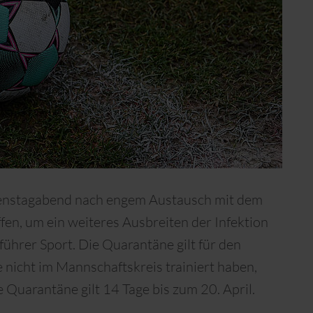
enstagabend nach engem Austausch mit dem
n, um ein weiteres Ausbreiten der Infektion
führer Sport. Die Quarantäne gilt für den
e nicht im Mannschaftskreis trainiert haben,
 Quarantäne gilt 14 Tage bis zum 20. April.