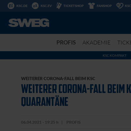
KSC.DE
KSC.EV
TICKETSHOP
FANSHOP
KSC
PROFIS
AKADEMIE
TICK
KSC KOMPAKT
WEITERER CORONA-FALL BEIM KSC
WEITERER CORONA-FALL BEIM K
QUARANTÄNE
06.04.2021 - 19:25 h
PROFIS