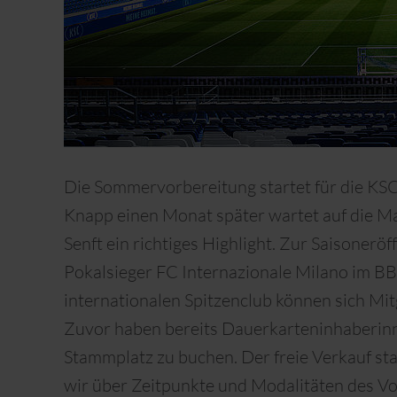
Die Sommervorbereitung startet für die KSC-
Knapp einen Monat später wartet auf die M
Senft ein richtiges Highlight. Zur Saisoneröf
Pokalsieger FC Internazionale Milano im BB
internationalen Spitzenclub können sich Mitg
Zuvor haben bereits Dauerkarteninhaberinne
Stammplatz zu buchen. Der freie Verkauf sta
wir über Zeitpunkte und Modalitäten des Vo