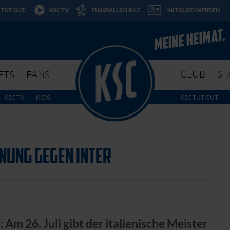
 TUT GUT.
KSC TV
FUSSBALLSCHULE
MITGLIED WERDEN
CLUB
ST
ETS
FANS
KSC TV
KIDS
KSC TUT GUT.
NUNG GEGEN INTER
Am 26. Juli gibt der italienische Meister