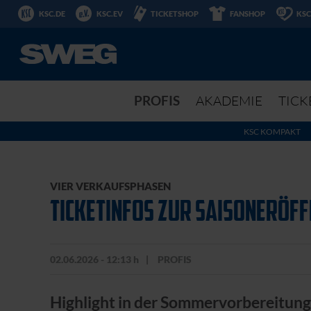
KSC.DE
KSC.EV
TICKETSHOP
FANSHOP
KSC
PROFIS
AKADEMIE
TICK
KSC KOMPAKT
VIER VERKAUFSPHASEN
TICKETINFOS ZUR SAISONERÖFF
02.06.2026 - 12:13 h
PROFIS
Highlight in der Sommervorbereitung: 