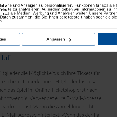
 alle KSC-Fans zuschlagen, die noch keinen
nhalte und Anzeigen zu personalisieren, Funktionen für soziale
Website zu analysieren. Außerdem geben wir Informationen zu I
r soziale Medien, Werbung und Analysen weiter. Unsere Partner
 Daten zusammen, die Sie ihnen bereitgestellt haben oder die s
n.
 nur Vorteile für die kommende Saison der Blau-
g.
ies
Anpassen
Juli
glieder die Möglichkeit, sich ihre Tickets für
u sichern. Dabei können Mitglieder bis zu vier
en das Spiel im Online-Ticketshop erst nach
cht notwendig. Verwendet eure E-Mail-Adresse,
ft verknüpft ist. Wenn die Anmeldung nicht
te E-Mail-Adresse hinterlegt. Wenn das der Fall