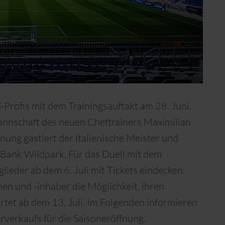
Profis mit dem Trainingsauftakt am 28. Juni.
annschaft des neuen Cheftrainers Maximilian
fnung gastiert der italienische Meister und
Bank Wildpark. Für das Duell mit dem
lieder ab dem 6. Juli mit Tickets eindecken.
n und -inhaber die Möglichkeit, ihren
rtet ab dem 13. Juli. Im Folgenden informieren
rverkaufs für die Saisoneröffnung.