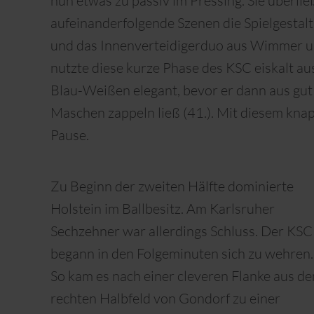
nun etwas zu passiv im Pressing. Sie überlie
aufeinanderfolgende Szenen die Spielgestalt
und das Innenverteidigerduo aus Wimmer un
nutzte diese kurze Phase des KSC eiskalt aus
Blau-Weißen elegant, bevor er dann aus gut
Maschen zappeln ließ (41.). Mit diesem knap
Pause.
Zu Beginn der zweiten Hälfte dominierte
Holstein im Ballbesitz. Am Karlsruher
Sechzehner war allerdings Schluss. Der KSC
begann in den Folgeminuten sich zu wehren.
So kam es nach einer cleveren Flanke aus d
rechten Halbfeld von Gondorf zu einer