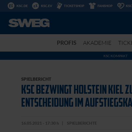
KSC.DE
KSC.EV
TICKETSHOP
FANSHOP
KSC
PROFIS
AKADEMIE
TICK
KSC KOMPAKT
SPIELBERICHT
KSC BEZWINGT HOLSTEIN KIEL 
ENTSCHEIDUNG IM AUFSTIEGSK
16.05.2021 - 17:30 h
SPIELBERICHTE