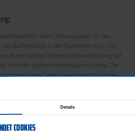
ung:
pfiff deutlich: Volle Offensivpower für den
C bei Ballbesitz bis in den Fünfmeterraum. Die
n. In der zweiten Spielminute brachte Jung auf
ede im Kieler Sechzehnmeterraum in Szene. Der
h von der Kieler Defensive abgewehrt werden.
vors Tor der Norddeutschen,
ückte Thomas Dähne allerdings problemlos aus
 Gersbecks Kasten kamen die Aufstiegsaspiranten
Details
Routinier Fin Bartels auf der rechten Seite
kte das Leder ins Zentrum zu Lee, der zum
NDET COOKIES
 die Kugel kam. So richtig brenzlig wurde es für