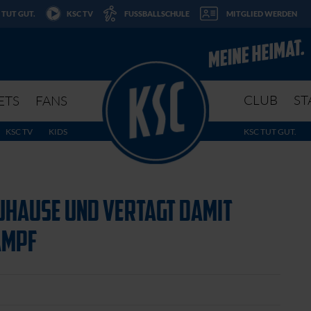
 TUT GUT.
KSC TV
FUSSBALLSCHULE
MITGLIED WERDEN
CLUB
ST
ETS
FANS
KSC TV
KIDS
KSC TUT GUT.
ZUHAUSE UND VERTAGT DAMIT
AMPF