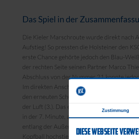
Das Spiel in der Zusammenfass
Die Kieler Marschroute wurde direkt nach An
Aufstieg! So pressten die Holsteiner den KS
erste Chance gehörte jedoch den Blau-Weiße
der rechten Seite seinen Partner Marco Thi
Abschluss von der Nummer 21 konnte jedoc
Im direkten Anschluss kam der KSC erneut 
den erneuten Schussversuch von Thiede pfl
der Luft (3.). Das erste Mal gefährlich vor
Zustimmung
in der 7. Minute, als EX-KSCler Meffert den 
entlang der Außenlinie schickte. Dieser flan
DIESE WEBSEITE VERWE
Kopfball hochstieg, aber nicht richtig hinter