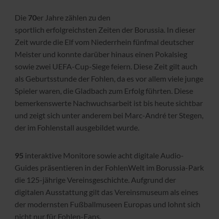
Die
70
er Jahre zählen zu den
sportlich erfolgreichsten Zeiten der Borussia. In dieser
Zeit wurde die Elf vom Niederrhein fünfmal deutscher
Meister und konnte darüber hinaus einen Pokalsieg
sowie zwei UEFA-Cup-Siege feiern. Diese Zeit gilt auch
als Geburtsstunde der Fohlen, da es vor allem viele junge
Spieler waren, die Gladbach zum Erfolg führten. Diese
bemerkenswerte Nachwuchsarbeit ist bis heute sichtbar
und zeigt sich unter anderem bei Marc-André ter Stegen,
der im Fohlenstall ausgebildet wurde.
95
interaktive Monitore sowie acht digitale Audio-
Guides präsentieren in der FohlenWelt im Borussia-Park
die 125-jährige Vereinsgeschichte. Aufgrund der
digitalen Ausstattung gilt das Vereinsmuseum als eines
der modernsten Fußballmuseen Europas und lohnt sich
nicht nur für Fohlen-Fans.