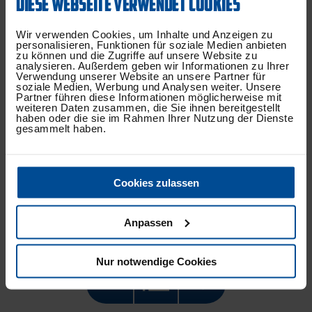
DIESE WEBSEITE VERWENDET COOKIES
Fohlen auf, in denen er 97 Tore schoss.
Wir verwenden Cookies, um Inhalte und Anzeigen zu
personalisieren, Funktionen für soziale Medien anbieten
308.677
Quadratmeter umfasst der BORUSSIA-PARK in
zu können und die Zugriffe auf unsere Website zu
analysieren. Außerdem geben wir Informationen zu Ihrer
Mönchengladbach. Die Fläche entspricht umgerechnet
Verwendung unserer Website an unsere Partner für
43 Fußballfeldern. Auf dem Gelände gibt es neben dem
soziale Medien, Werbung und Analysen weiter. Unsere
Partner führen diese Informationen möglicherweise mit
Stadion, auch das Internat „FohlenStall“, das Museum
weiteren Daten zusammen, die Sie ihnen bereitgestellt
haben oder die sie im Rahmen Ihrer Nutzung der Dienste
„FohlenWelt“ oder auch ein Hotel, welches einen Blick
gesammelt haben.
auf das Stadion bietet.
Cookies zulassen
BEITRAG TEILEN:
Anpassen
Nur notwendige Cookies