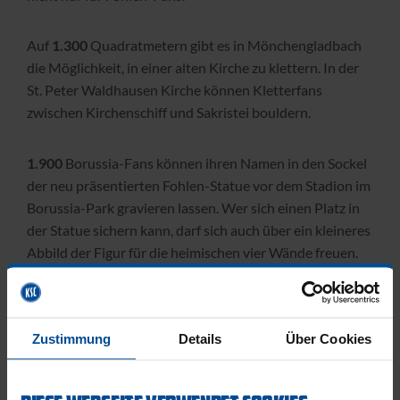
Auf
1.300
Quadratmetern gibt es in Mönchengladbach
die Möglichkeit, in einer alten Kirche zu klettern. In der
St. Peter Waldhausen Kirche können Kletterfans
zwischen Kirchenschiff und Sakristei bouldern.
1.900
Borussia-Fans können ihren Namen in den Sockel
der neu präsentierten Fohlen-Statue vor dem Stadion im
Borussia-Park gravieren lassen. Wer sich einen Platz in
der Statue sichern kann, darf sich auch über ein kleineres
Abbild der Figur für die heimischen vier Wände freuen.
1971
brach in einem Bundesligaspiel zwischen Borussia
Mönchengladbach und Werder Bremen der Torpfosten.
Zustimmung
Details
Über Cookies
Der Borussen-Stürmer Herbert Laumen wuchtete den
Ball per Kopf mit so einer Kraft ins Tor, dass der Pfosten
nachgab. Laumen lief 186-mal in der Bundesliga für die