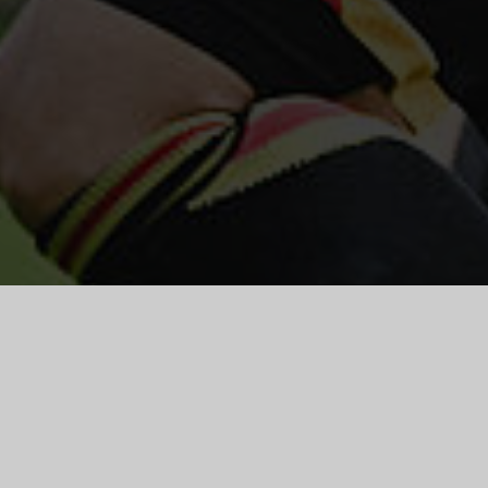
MATCH
FANSHOP
TICKETS
CENTER