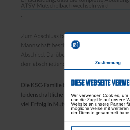
ATSV Mutschelbach wechseln wird
.
Zum Abschluss beim KSC gelang den Pfeilewe
Mannschaft beschenkte sich mit dem erneut
Abschied. Darüber hinaus spielten die Dar
dem abschließenden Turnier für den KSC hol
Zustimmung
DIESE WEBSEITE VERWE
Die KSC-Familie bedankt sich recht herzlich b
leidenschaftliche Engagement für den blau
Wir verwenden Cookies, um I
und die Zugriffe auf unsere 
viel Erfolg in Mutschelbach!
Website an unsere Partner fü
möglicherweise mit weiteren
der Dienste gesammelt habe