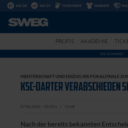
KSC.DE
KSC.EV
TICKETSHOP
FANSHOP
KSC
PROFIS
AKADEMIE
TICK
KSC KOMPAKT
MEISTERSCHAFT UND EINZUG INS POKALFINALE ZU
KSC-DARTER VERABSCHIEDEN SI
07.06.2026 - 10:39 h
CLUB
Nach der bereits bekannten Entscheid