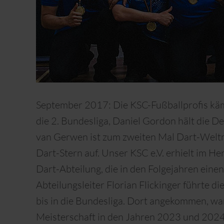
September 2017: Die KSC-Fußballprofis kämp
die 2. Bundesliga, Daniel Gordon hält die 
van Gerwen ist zum zweiten Mal Dart-Weltme
Dart-Stern auf. Unser KSC e.V. erhielt im 
Dart-Abteilung, die in den Folgejahren einen
Abteilungsleiter Florian Flickinger führte d
bis in die Bundesliga. Dort angekommen, wa
Meisterschaft in den Jahren 2023 und 2024.