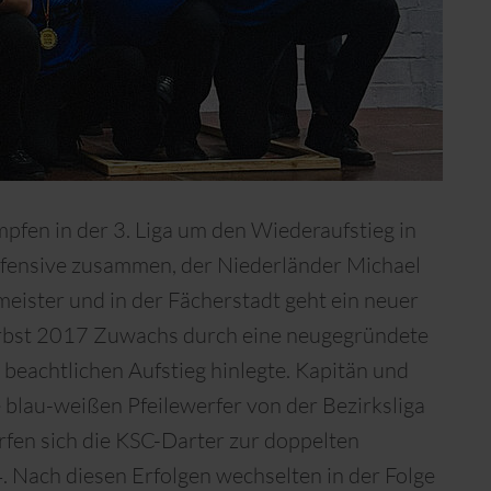
fen in der 3. Liga um den Wiederaufstieg in
Defensive zusammen, der Niederländer Michael
ister und in der Fächerstadt geht ein neuer
Herbst 2017 Zuwachs durch eine neugegründete
 beachtlichen Aufstieg hinlegte. Kapitän und
ie blau-weißen Pfeilewerfer von der Bezirksliga
rfen sich die KSC-Darter zur doppelten
 Nach diesen Erfolgen wechselten in der Folge