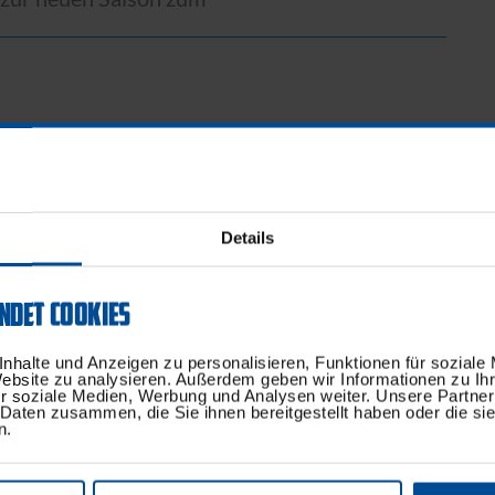
rfern nochmal ein Erfolg: Die erste
en Gewinn der Meisterschaft selbst zum
ter am Samstag noch um den DDV-Pokal. Bei
ten die Blau-Weißen den dritten Platz.
Details
NDET COOKIES
ei allen Beteiligten für das langjährige
-weißen Dartsport und wünscht alles Gute und
nhalte und Anzeigen zu personalisieren, Funktionen für soziale
Website zu analysieren. Außerdem geben wir Informationen zu I
r soziale Medien, Werbung und Analysen weiter. Unsere Partner
 Daten zusammen, die Sie ihnen bereitgestellt haben oder die s
n.