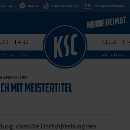
 TUT GUT.
KSC TV
FUSSBALLSCHULE
MITGLIED WERDEN
ETS
FANS
CLUB
ST
KSC TV
KIDS
KSC TUT GUT.
M ABSCHLUSS
CH MIT MEISTERTITEL
ung, dass die Dart-Abteilung des