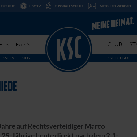
 TUT GUT.
KSC TV
FUSSBALLSCHULE
MITGLIED WERDEN
CLUB
ST
ETS
FANS
KSC TV
KIDS
KSC TUT GUT.
HIEDE
Jahre auf Rechtsverteidiger Marco
29-Jährige heute direkt nach dem 2:1-