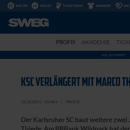
KSC.DE
KSC.EV
TICKETSHOP
FANSHOP
KSC
PROFIS
AKADEMIE
TICK
KSC KOMPAKT
KSC VERLÄNGERT MIT MARCO T
16.10.2021 - 16:46 h
PROFIS
Der Karlsruher SC baut weitere zwei 
Thiede. Am BBBank Wildpark hat der 