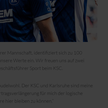
rer Mannschaft, identifiziert sich zu 100
unsere Werte ein. Wir freuen uns auf zwei
Geschäftsführer Sport beim KSC.
r pudelwohl. Der KSC und Karlsruhe sind meine
rtragsverlängerung für mich der logische
hre hier bleiben zu können.“