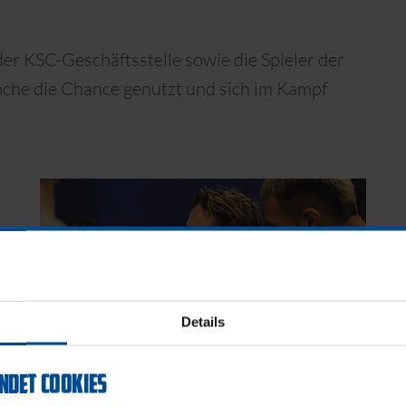
er KSC-Geschäftsstelle sowie die Spieler der
he die Chance genutzt und sich im Kampf
Details
rk
NDET COOKIES