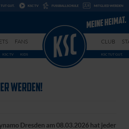
 TUT GUT.
KSC TV
FUSSBALLSCHULE
MITGLIED WERDEN
ETS
FANS
CLUB
ST
KSC TV
KIDS
KSC TUT GUT.
TER WERDEN!
namo Dresden am 08.03.2026 hat jeder