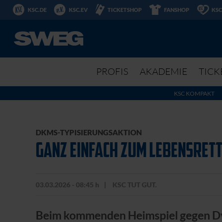
KSC.DE
KSC.EV
TICKETSHOP
FANSHOP
KSC
PROFIS
AKADEMIE
TICK
KSC KOMPAKT
DKMS-TYPISIERUNGSAKTION
GANZ EINFACH ZUM LEBENSRET
03.03.2026 - 08:45 h
KSC TUT GUT.
Beim kommenden Heimspiel gegen Dy