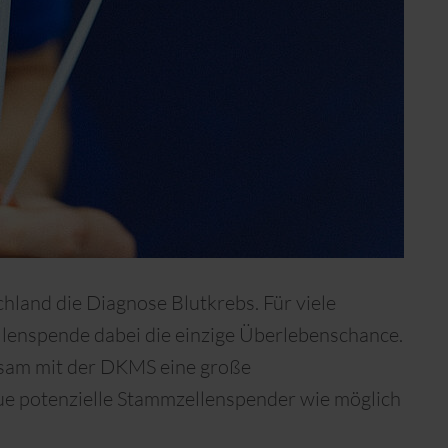
hland die Diagnose Blutkrebs. Für viele
llenspende dabei die einzige Überlebenschance.
sam mit der DKMS eine große
eue potenzielle Stammzellenspender wie möglich