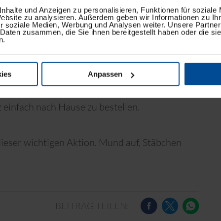
nhalte und Anzeigen zu personalisieren, Funktionen für soziale
Website zu analysieren. Außerdem geben wir Informationen zu I
und direkt registrieren. Alles, was ihr braucht,
r soziale Medien, Werbung und Analysen weiter. Unsere Partner
 Daten zusammen, die Sie ihnen bereitgestellt haben oder die s
 eure Daten ein, anschließend folgt ein kurzer
n.
ert und schenkt Hoffnung auf Leben.
ies
Anpassen
cht dabei sein könnt, habt ihr auch online die
z einfach nach Hause zu bestellen.
 dieser wichtigen Aktion. Mund auf, Stäbchen
BEITRAG TEILEN: