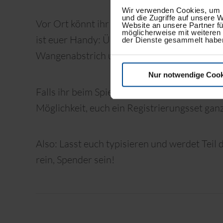
Wir verwenden Cookies, um I
und die Zugriffe auf unsere 
Vor Ort könnt ihr euch kostenlos informieren 
Website an unsere Partner fü
möglicherweise mit weiteren
ist euer Handy: Über einen QR-Code gebt ihr
der Dienste gesammelt habe
Wangenabstrich und schon seid ihr registri
Nur notwendige Cook
Falls ihr beim Spiel gegen Dynamo Dresden ni
Möglichkeit, euch ein Registrierungsset gan
Also: Lasst euch typisieren und werdet Teil
rein, Spender sein!