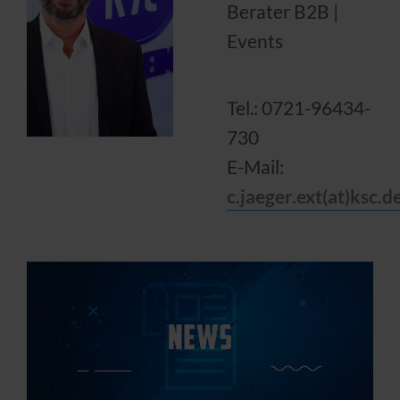
Berater B2B |
Events
Tel.: 0721-96434-
730
E-Mail:
c.jaeger.ext(at)ksc.d