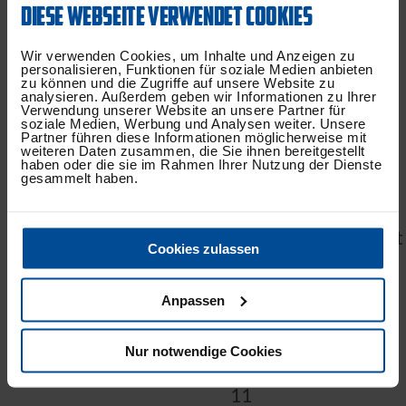
DIESE WEBSEITE VERWENDET COOKIES
711
E-Mail:
Wir verwenden Cookies, um Inhalte und Anzeigen zu
personalisieren, Funktionen für soziale Medien anbieten
m.heth(at)ksc.de
zu können und die Zugriffe auf unsere Website zu
analysieren. Außerdem geben wir Informationen zu Ihrer
Verwendung unserer Website an unsere Partner für
soziale Medien, Werbung und Analysen weiter. Unsere
Partner führen diese Informationen möglicherweise mit
weiteren Daten zusammen, die Sie ihnen bereitgestellt
DIANA
haben oder die sie im Rahmen Ihrer Nutzung der Dienste
gesammelt haben.
BILLIAN
Partnermanagement
Cookies zulassen
&
Eventmanagement
Anpassen
Nur notwendige Cookies
Tel.: 0721-96434-
11