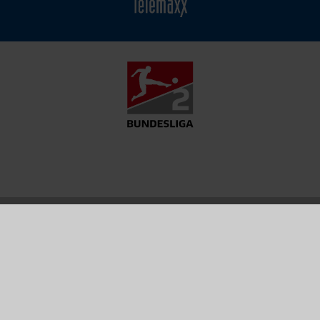
MATCH
FANSHOP
TICKETS
CENTER