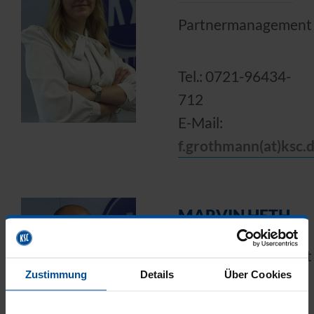
Partnermanagement
Tel.: 0721-96434-
712
E-Mail:
f.grothmann(at)ksc.
MARVIN HETH
Partnermanagement
Zustimmung
Details
Über Cookies
Tel.: 0721-96434-