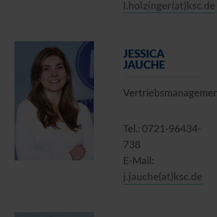
l.holzinger(at)ksc.de
JESSICA
JAUCHE
Vertriebsmanageme
Tel.: 0721-96434-
738
E-Mail:
j.jauche(at)ksc.de