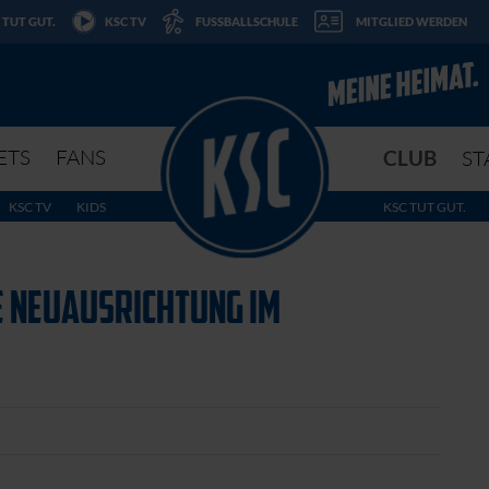
 TUT GUT.
KSC TV
FUSSBALLSCHULE
MITGLIED WERDEN
ETS
FANS
CLUB
ST
KSC TV
KIDS
KSC TUT GUT.
 NEUAUSRICHTUNG IM S