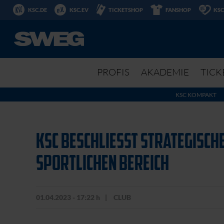
KSC.DE
KSC.EV
TICKETSHOP
FANSHOP
KSC
PROFIS
AKADEMIE
TICK
KSC KOMPAKT
KSC BESCHLIESST STRATEGISCHE
PORTLICHEN BEREICH
01.04.2023 - 17:22 h
CLUB