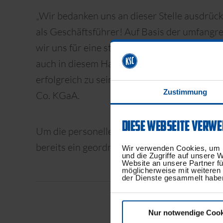
„Wir bedanken uns an dieser Stelle ausdrückl
als Geschäftsführer! Auf Basis der umfangr
wir uns für eine strategische Neuausrichtun
auch in diesem Handlungsfeld sowohl sportli
erfolgreich zu sein.“ so Holger Siegmund-S
Zustimmung
Co. KGaA.
DIESE WEBSEITE VERWE
Um die personelle Neubesetzung des Bereic
bereits ein geordneter Prozess gestartet.
Wir verwenden Cookies, um I
und die Zugriffe auf unsere 
Website an unsere Partner fü
möglicherweise mit weiteren
der Dienste gesammelt habe
Nur notwendige Cook