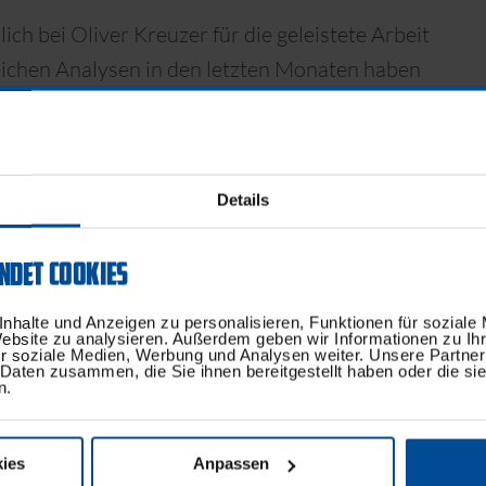
ich bei Oliver Kreuzer für die geleistete Arbeit
eichen Analysen in den letzten Monaten haben
g des sportlichen Bereichs entschieden, um
ch, aber insbesondere auch wirtschaftlich
chultze, Beiratsvorsitzender der KSC GmbH &
Details
NDET COOKIES
hs Sports schnellstmöglich umzusetzen, wurde
nhalte und Anzeigen zu personalisieren, Funktionen für soziale
Website zu analysieren. Außerdem geben wir Informationen zu I
r soziale Medien, Werbung und Analysen weiter. Unsere Partner
 Daten zusammen, die Sie ihnen bereitgestellt haben oder die s
n.
BEITRAG TEILEN:
ies
Anpassen