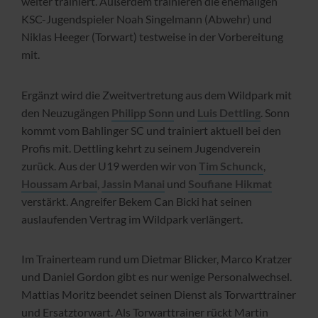
weiter trainiert. Außerdem trainieren die ehemaligen
KSC-Jugendspieler Noah Singelmann (Abwehr) und
Niklas Heeger (Torwart) testweise in der Vorbereitung
mit.
Ergänzt wird die Zweitvertretung aus dem Wildpark mit
den Neuzugängen
Philipp Sonn
und
Luis Dettling
. Sonn
kommt vom Bahlinger SC und trainiert aktuell bei den
Profis mit. Dettling kehrt zu seinem Jugendverein
zurück. Aus der U19 werden wir von
Tim Schunck
,
Houssam Arbai
,
Jassin Manai
und
Soufiane Hikmat
verstärkt. Angreifer Bekem Can Bicki hat seinen
auslaufenden Vertrag im Wildpark verlängert.
Im Trainerteam rund um Dietmar Blicker, Marco Kratzer
und Daniel Gordon gibt es nur wenige Personalwechsel.
Mattias Moritz beendet seinen Dienst als Torwarttrainer
und Ersatztorwart. Als Torwarttrainer rückt Martin